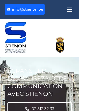
info@stienon.be
ÉCRANS LED :
DIGITALISEZ VOTRE
COMMUNICATION
AVEC STIENON
02 512 32 33