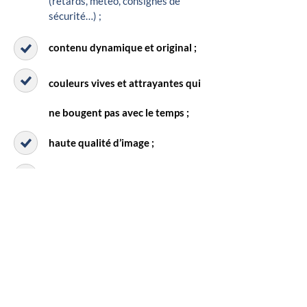
(retards, météo, consignes de
sécurité…) ;
contenu dynamique et original ;
couleurs vives et attrayantes qui
ne bougent pas avec le temps ;
haute qualité d’image ;
résistance aux intempéries.
Sans surprise, les écrans LED extérieurs
sont plébiscités lors de grands
évènements comme les festivals, les
matchs de football ou les séminaires.
Stienon vous accompagne dans